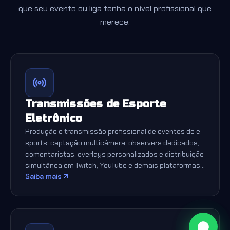
que seu evento ou liga tenha o nível profissional que
merece.
Transmissões de Esporte
Eletrônico
Produção e transmissão profissional de eventos de e-
sports: captação multicâmera, observers dedicados,
comentaristas, overlays personalizados e distribuição
simultânea em Twitch, YouTube e demais plataformas.
Saiba mais
Qualidade broadcast para engajar sua audiência do
início ao fim.